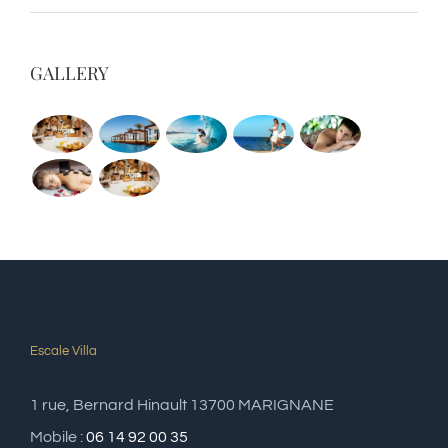
GALLERY
Escale Villa
1 rue, Bernard Hinault 13700 MARIGNANE
Mobile :
06 14 92 00 35
Email:
contact@escale-villa.com