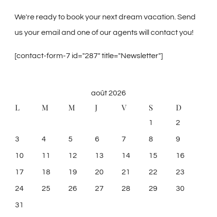
We're ready to book your next dream vacation. Send
us your email and one of our agents will contact you!
[contact-form-7 id="287" title="Newsletter"]
août 2026
L
M
M
J
V
S
D
1
2
3
4
5
6
7
8
9
10
11
12
13
14
15
16
17
18
19
20
21
22
23
24
25
26
27
28
29
30
31
« Mar