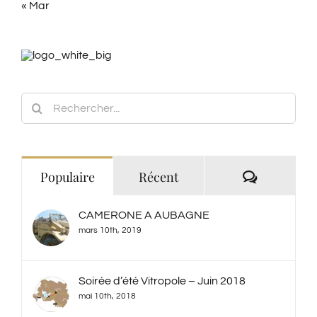
Rechercher:
Commenta
Populaire
Récent
CAMERONE A AUBAGNE
mars 10th, 2019
Soirée d’été Vitropole – Juin 2018
mai 10th, 2018