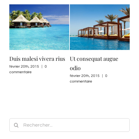
gue
Nullam non augue eget
Sed ut perspiciatis
février 20th, 2015
|
0
mai 21st, 2015
|
0 commentaire
commentaire
Rechercher: